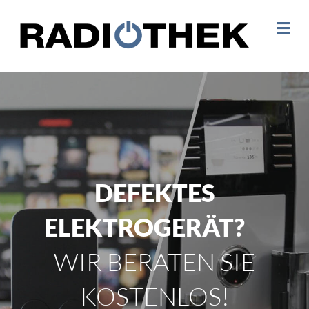
NA
DEFEKTES
ELEKTROGERÄT?