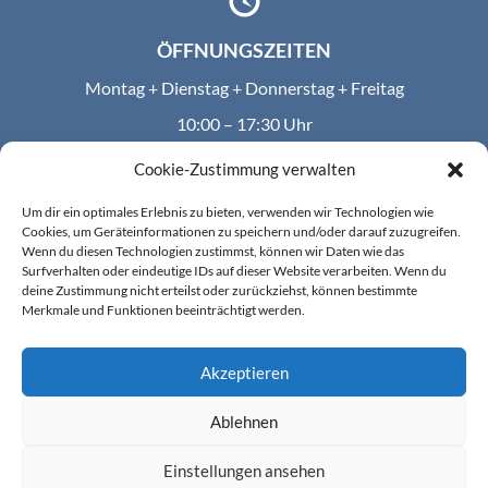
ÖFFNUNGSZEITEN
Montag + Dienstag + Donnerstag + Freitag
10:00 – 17:30 Uhr
Mittwoch
Cookie-Zustimmung verwalten
10:00 – 14:00 Uhr
Um dir ein optimales Erlebnis zu bieten, verwenden wir Technologien wie
Termine außerhalb der Öffnungszeiten nach Absprache
Cookies, um Geräteinformationen zu speichern und/oder darauf zuzugreifen.
Wenn du diesen Technologien zustimmst, können wir Daten wie das
möglich.
Surfverhalten oder eindeutige IDs auf dieser Website verarbeiten. Wenn du
deine Zustimmung nicht erteilst oder zurückziehst, können bestimmte
Merkmale und Funktionen beeinträchtigt werden.
KONTAKT
Akzeptieren
Telefon: 07152 / 92 99 70
E-Mail:
radiothek-hofbauer(at)o2mail.de
Ablehnen
Einstellungen ansehen