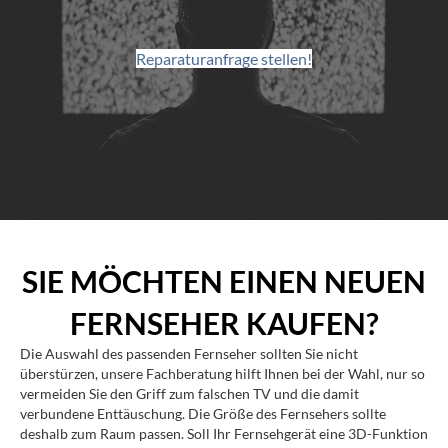
Reparaturanfrage stellen!
SIE MÖCHTEN EINEN NEUEN
FERNSEHER KAUFEN?
Die Auswahl des passenden Fernseher sollten Sie nicht
überstürzen, unsere Fachberatung hilft Ihnen bei der Wahl, nur so
vermeiden Sie den Griff zum falschen TV und die damit
verbundene Enttäuschung. Die Größe des Fernsehers sollte
deshalb zum Raum passen. Soll Ihr Fernsehgerät eine 3D-Funktion